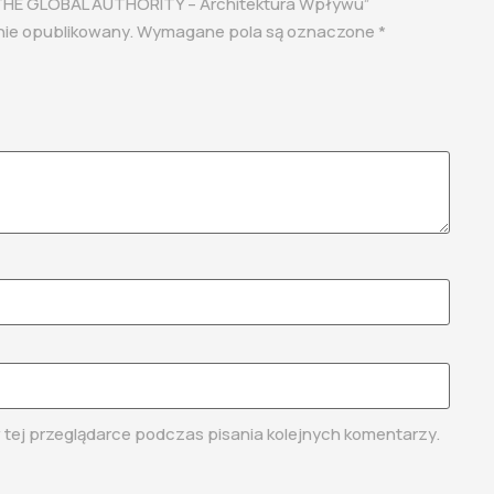
 „THE GLOBAL AUTHORITY – Architektura Wpływu”
nie opublikowany.
Wymagane pola są oznaczone
*
tej przeglądarce podczas pisania kolejnych komentarzy.