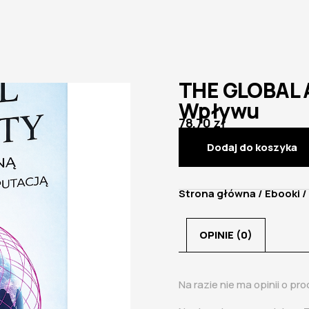
THE GLOBAL 
Wpływu
78,70
zł
Dodaj do koszyka
Strona główna
/
Ebooki
/
OPINIE (0)
Na razie nie ma opinii o pro